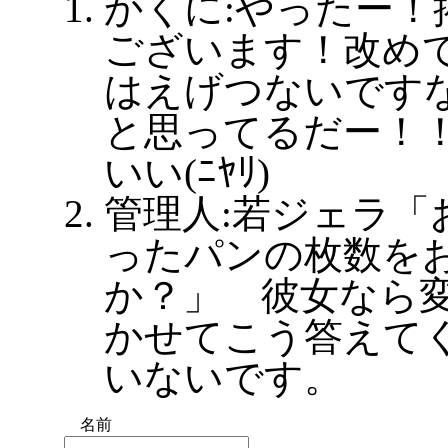
かくに:やったー！
ございます！改め
はえげつないです
と思ってるだー！
いい(ﾆﾔﾘ)
管理人:若ジェラ「
ったパンの枚数を
か？」 彼女なら
かせてこう答えて
いないです。
名前