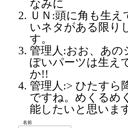
なみに
ＵＮ:頭に角も生え
いネタがある限り
す。
管理人:おお、あの
ぽいパーツは生え
か!!
管理人:> ひたすら
ですね。めくるめ
能したいと思いま
名前