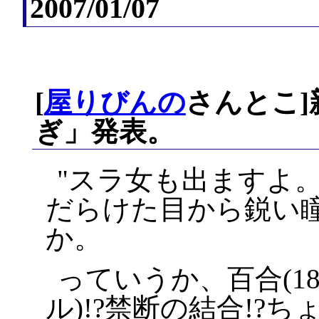
2007/01/07
[
屋りびんの
さんとこ]
ぎ」発表。
スラ女も出ますよ
だらけた目から鋭い
か。
っていうか、百合(18.
ル)!?禁断の結合!?