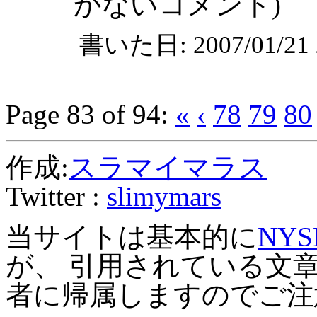
かないコメント)
書いた日: 2007/01/2
Page 83 of 94:
«
‹
78
79
80
作成:
スラマイマラス
Twitter :
slimymars
当サイトは基本的に
NYS
が、 引用されている文
者に帰属しますのでご注