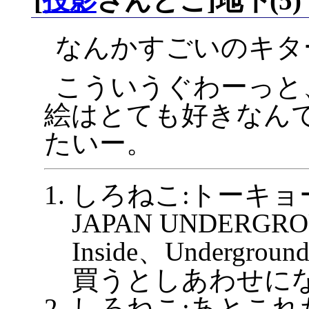
[
投影
さんとこ]地下(5)
なんかすごいのキター
こういうぐわーっと
絵はとても好きなん
たいー。
しろねこ:トーキョ
JAPAN UNDERGR
Inside、Undergr
買うとしあわせに
しろねこ:あとこ