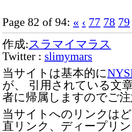
Page 82 of 94:
«
‹
77
78
79
作成:
スラマイマラス
Twitter :
slimymars
当サイトは基本的に
NYS
が、 引用されている文
者に帰属しますのでご注
当サイトへのリンクはど
直リンク、ディープリン