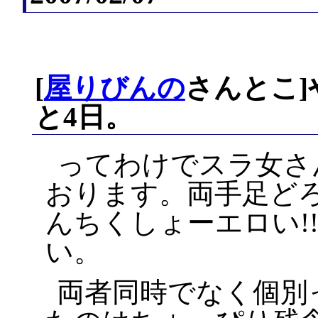
[
屋りびんの
さんとこ
と4日。
ってわけでスラ女さん
おります。両手足ど
んちくしょーエロい!
い。
両者同時でなく個別