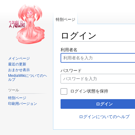
特別ページ
ログイン
ナ
検
利用者名
ビ
索
メインページ
ゲ
に
最近の更新
ー
移
おまかせ表示
パスワード
MediaWikiについてのヘ
シ
動
ルプ
ョ
ン
ツール
ログイン状態を保持
に
特別ページ
移
印刷用バージョン
ログイン
動
ログインについてのヘルプ