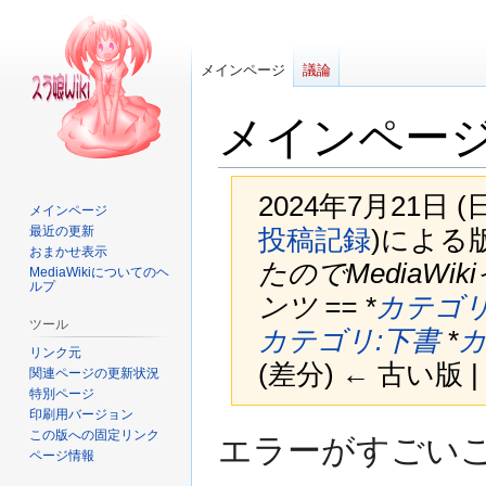
メインページ
議論
メインペー
2024年7月21日 
メインページ
最近の更新
投稿記録
)
による
おまかせ表示
たのでMediaW
MediaWikiについてのヘ
ルプ
ンツ == *
カテゴリ
ツール
カテゴリ:下書
*
カ
リンク元
(差分) ← 古い版 |
関連ページの更新状況
特別ページ
印刷用バージョン
ナ
検
この版への固定リンク
エラーがすごいこと
ページ情報
ビ
索
ゲ
に