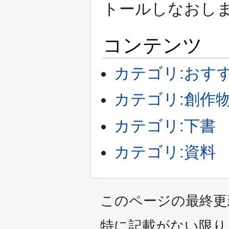
トールしなおし
ー
移
シ
動
ョ
コンテンツ
ン
に
移
カテゴリ:おす
動
カテゴリ:創作
カテゴリ:下書
カテゴリ:資料
このページの最終更新日時
特に記載がない限り