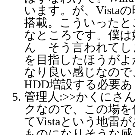
います。が、Vist
搭載。こういったと
なところです。僕は嫌
ん そう言われてし
を目指したほうがよか
なり良い感じなの
HDD増設する必要
管理人:>>かくにさん
クなので、この場を
てVistaという地雷
ものになりそうな感じ