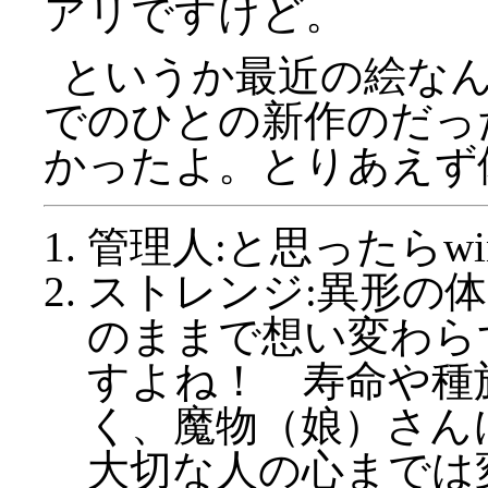
アリですけど。
というか最近の絵な
でのひとの新作のだっ
かったよ。とりあえず
管理人:と思ったらw
ストレンジ:異形の
のままで想い変わら
すよね！ 寿命や種
く、魔物（娘）さん
大切な人の心までは