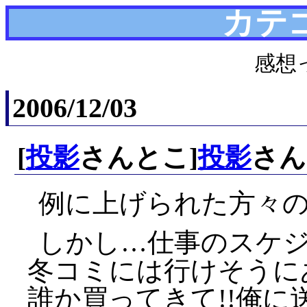
カテ
感想
2006/12/03
[
投影
さんとこ]
投影
さん
例に上げられた方々の
しかし…仕事のスケ
冬コミには行けそうに
誰か買ってきて!!俺に