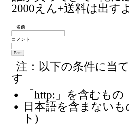
2000えん+送料は出すよ
名前
コメント
注：以下の条件に当
す
「http:」を含むもの
日本語を含まないも
ト)