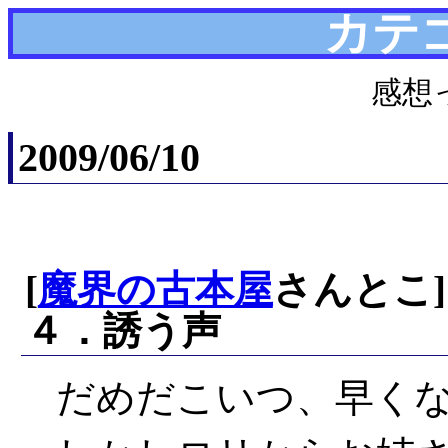
カテ
感想
2009/06/10
[
魔界の古本屋
さんとこ
４．誘う声
だめだこいつ、早く