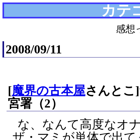
カテ
感想
2008/09/11
[
魔界の古本屋
さんとこ
宮署（2）
な、なんて高度なオナ
ザ・マミが単体で出て