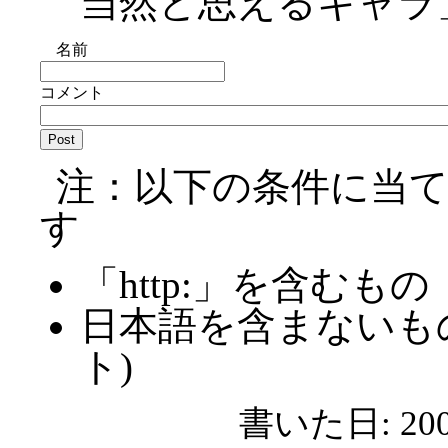
当然と思えるキャラ
名前
コメント
注：以下の条件に当
す
「http:」を含むもの
日本語を含まないも
ト)
書いた日: 2008