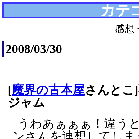
カテ
感想
2008/03/30
[
魔界の古本屋
さんとこ]
ジャム
うわあぁぁぁ！違う
ンさんを連想してしま