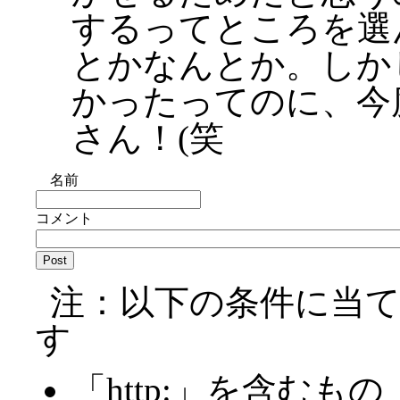
するってところを選
とかなんとか。しか
かったってのに、今度
さん！(笑
名前
コメント
注：以下の条件に当
す
「http:」を含むもの