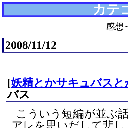
カテ
感想
2008/11/12
[
妖精とかサキュバスと
バス
こういう短編が並ぶ
アレを思いだして悲し