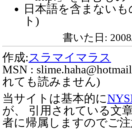
日本語を含まないも
ト)
書いた日: 2008/
作成:
スラマイマラス
MSN :
slime.haha@hotmail
れても読みません)
当サイトは基本的に
NYS
が、 引用されている文
者に帰属しますのでご注