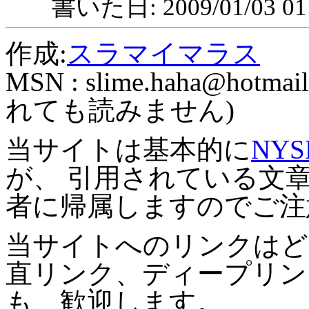
書いた日: 2009/01/03 01
作成:
スラマイマラス
MSN :
slime.haha@hotmail
れても読みません)
当サイトは基本的に
NYS
が、 引用されている文
者に帰属しますのでご注
当サイトへのリンクはど
直リンク、ディープリン
も、歓迎します。