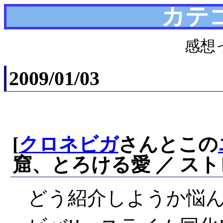
カテ
感想
2009/01/03
[
クロネビガ
さんとこの
窟、とろける愛 ／ ス
どう紹介しようか悩