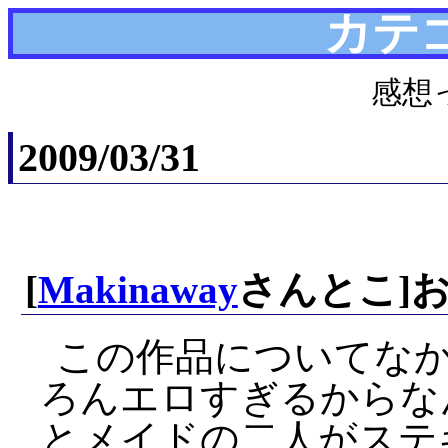
カテ
感想
2009/03/31
[
Makinaway
さんとこ]
この作品についてな
ろんエロすぎるからな
とメイドの二人がステ