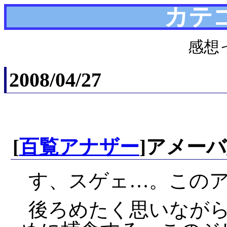
カテ
感想
2008/04/27
[
百覧アナザー
]アメー
す、スゲェ…。この
後ろめたく思いなが