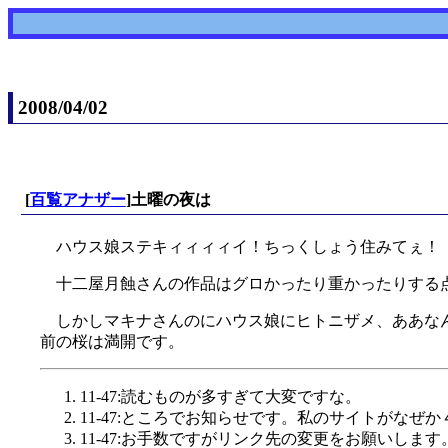
2008/04/02
[
百覧アナザー
]土曜の夜は
ハウス娘ステキィィィィイ！ちっくしょう住みてぇ！
十二屋月蝕さんの作品はグロかったり重かったりする
しかしマキナさんのにハウス娘にヒトニザメ、ああな
前の桜は満開です。
11-47:読むものが多すぎて大変ですな。
11-47:ところでお知らせです。私のサイトがな
11-47:お手数ですがリンク先の変更をお願いします。 tp://s7.ar