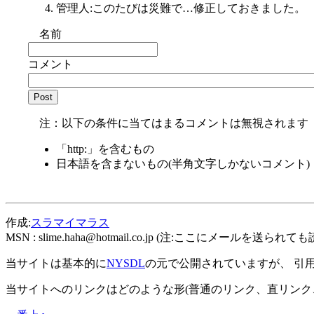
管理人:このたびは災難で…修正しておきました。
名前
コメント
注：以下の条件に当てはまるコメントは無視されます
「http:」を含むもの
日本語を含まないもの(半角文字しかないコメント)
作成:
スラマイマラス
MSN :
slime.haha@hotmail.co.jp
(注:ここにメールを送られても
当サイトは基本的に
NYSDL
の元で公開されていますが、 引
当サイトへのリンクはどのような形(普通のリンク、直リンク