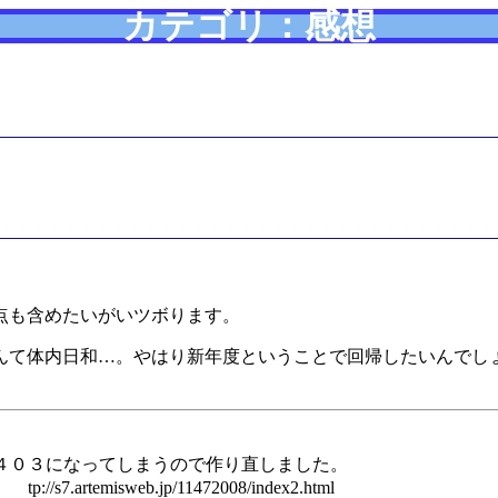
カテゴリ：感想
点も含めたいがいツボります。
んて体内日和…。やはり新年度ということで回帰したいんでし
ぜか４０３になってしまうので作り直しました。
temisweb.jp/11472008/index2.html