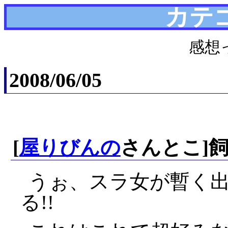
カテ
感想
2008/06/05
[
屋りびんの
さんとこ]
うぉ、スラ女が暫く
る!!