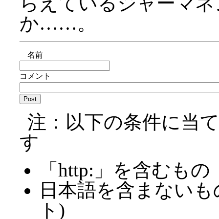
らえているジャーマネ
か……。
名前
コメント
注：以下の条件に当
す
「http:」を含むもの
日本語を含まないも
ト)