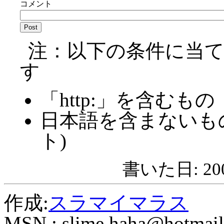
コメント
注：以下の条件に当
す
「http:」を含むもの
日本語を含まないも
ト)
書いた日: 2008
作成:
スラマイマラス
MSN :
slime.haha@hotmail