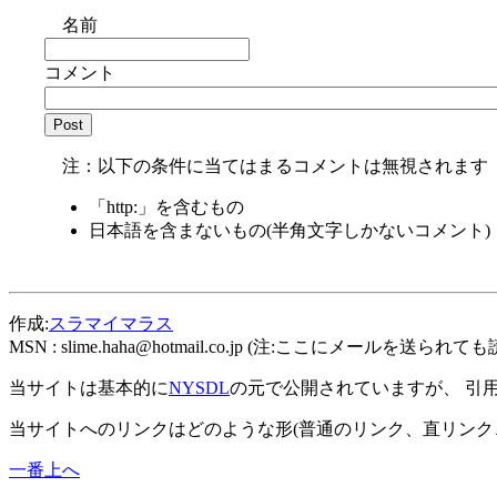
名前
コメント
注：以下の条件に当てはまるコメントは無視されます
「http:」を含むもの
日本語を含まないもの(半角文字しかないコメント)
作成:
スラマイマラス
MSN :
slime.haha@hotmail.co.jp
(注:ここにメールを送られても
当サイトは基本的に
NYSDL
の元で公開されていますが、 引
当サイトへのリンクはどのような形(普通のリンク、直リンク
一番上へ