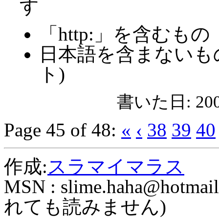
す
「http:」を含むもの
日本語を含まないも
ト)
書いた日: 2006
Page 45 of 48:
«
‹
38
39
40
作成:
スラマイマラス
MSN :
slime.haha@hotmail
れても読みません)