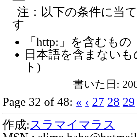
注：以下の条件に当
す
「http:」を含むもの
日本語を含まないも
ト)
書いた日: 2007
Page 32 of 48:
«
‹
27
28
29
作成:
スラマイマラス