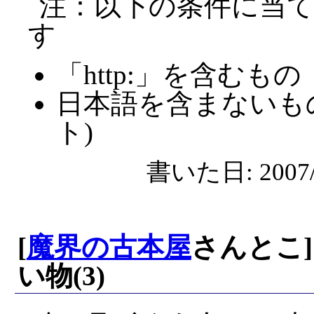
注：以下の条件に当
す
「http:」を含むもの
日本語を含まないも
ト)
書いた日: 2007/0
[
魔界の古本屋
さんとこ
い物(3)