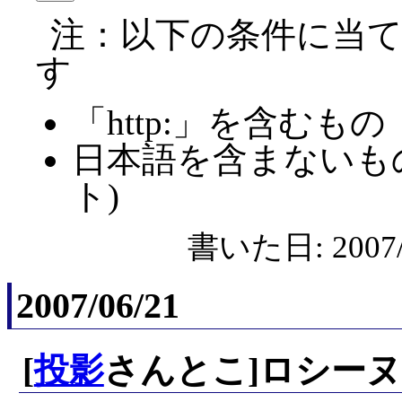
注：以下の条件に当
す
「http:」を含むもの
日本語を含まないも
ト)
書いた日: 2007/0
2007/06/21
[
投影
さんとこ]ロシー