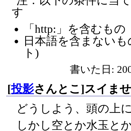
注：以下の条件に当
す
「http:」を含むもの
日本語を含まないも
ト)
書いた日: 2007
[
投影
さんとこ]スイま
どうしよう、頭の上
しかし空とか水玉と