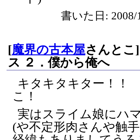
書いた日: 2008/1
[
魔界の古本屋
さんとこ]
ス ２．僕から俺へ
キタキタキター！！
こ！
実はスライム娘にハ
(や不定形肉さんや触
経緯もありましてうろ