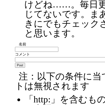
けどね……。毎日
じてないです。ま
きにでもチェック
と思います。
名前
コメント
注：以下の条件に当
トは無視されます
「http:」を含むも