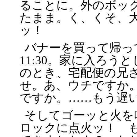
ることに。外のボッ
たまま。く、くそ、
ッ！
バナーを買って帰っ
11:30。家に入ろう
のとき、宅配便の兄
せ。あ、ウチですか
ですか。……もう遅
そしてゴーッと火を
ロックに点火ッ！ 