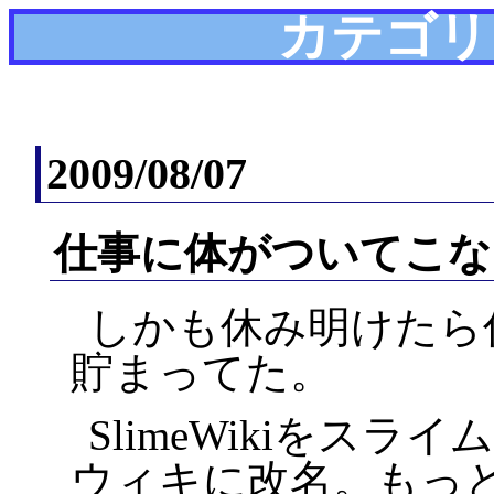
カテゴリ
2009/08/07
仕事に体がついてこな
しかも休み明けたら
貯まってた。
SlimeWikiをス
ウィキに改名。もっ