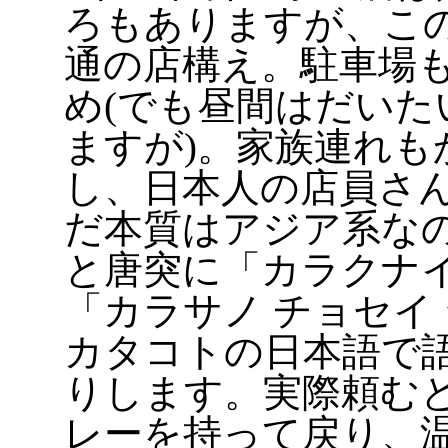
ろもありますが、こ
通の店構え。駐車場
め(でも昼間はだいた
ますが)。家族連れも
し、日本人の店員さ
だ本質はアジア系な
と唐突に「カラクナ
「カラサノ チョセイ
カタコトの日本語で
りします。実際頼む
レーを持って戻り、