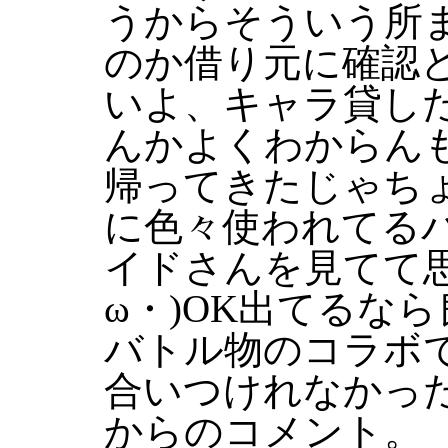
うからそういう所
のか借り元に確認
いよ、キャラ貸し
んかよくわからん
帰ってきたじゃち
に色々使われてる
イドさんを見てて思
ω・)OK出てるな
バトル物のコラボ
合いつけれなかっ
からのコメント。