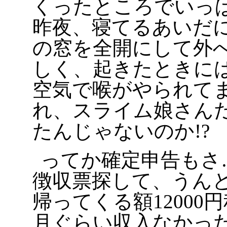
くったところでいっ
昨夜、寝てるあいだ
の窓を全開にして外
しく、起きたときに
空気で喉がやられて
れ、スライム娘さん
たんじゃないのか!?
ってか確定申告もさ
徴収票探して、うん
帰ってくる額12000
月ぐらい収入なかっ