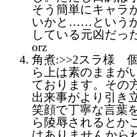
そう簡単にキャラ
いかと……という
している元凶だっ
orz
角煮:>>2スラ様
ら上は素のままが
ております。その
出来事がより引き
笑顔で丁寧な言葉
ら陵辱されるとか
はありませんから