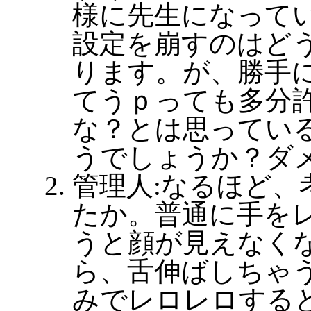
様に先生になって
設定を崩すのはど
ります。が、勝手
てうｐっても多分
な？とは思ってい
うでしょうか？ダ
管理人:なるほど、
たか。普通に手を
うと顔が見えなく
ら、舌伸ばしちゃ
みでレロレロする