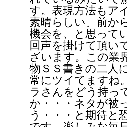
す。表現方法もア
素晴らしい。前か
機会を、と思って
回声を掛けて頂い
ざいます。この業
物ＳＳ書きの二人
常にツイてますね
ラさんをどう持っ
か・・・ネタが被
う・・・と期待と
です。楽しみな毎