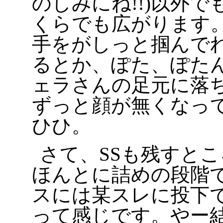
のしみにね!!)以外
くらでも広がります
手をがしっと掴んで
るとか、ぽた、ぽた
ェラさんの足元に落
ずっと顔が無くなっ
ひひ。
さて、SSも残すと
ほんとに詰めの段階
スには某スレに投下
って感じです。やー