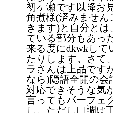
初ヶ瀬です以降お
角煮様(済みません
きます)と自分とは
ている部分もあっ
来る度にdkwkし
たりします。さて
ラさんは上品ですが
なら)隠語全開の会
対応できそうな気
言ってもパーフェ
し。ただし口調は