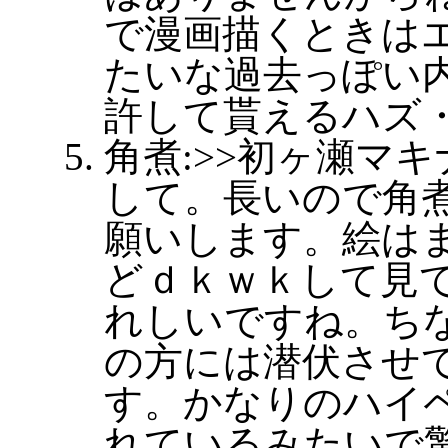
で漫画描くときは
たいな過去っぽい
許して貰えるハズ
角煮:>>初ヶ瀬マ
して。長いので角
願いします。絵は
どｄｋｗｋして見
れしいですね。ち
の方には潜伏させ
す。かなりのハイ
れているみたいで