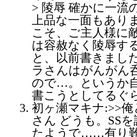
> 陵辱 確かに一
上品な一面もあり
こそ、ご主人様に
は容赦なく陵辱する
と、以前書きまし
ラさんはがんがん
ので…。というか
書こうとしてるぐ
初ヶ瀬マキナ:>>
さん どうも。SS
たようで……有り