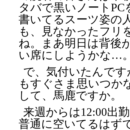
タバで黒いノートPC
書いてるスーツ姿の
も、見なかったフリ
ね。まあ明日は背後
い席にしようかな…
で、気付いたんです
もすぐさま思いつか
して、馬鹿ですか。
来週からは12:00
普通に空いてるはず