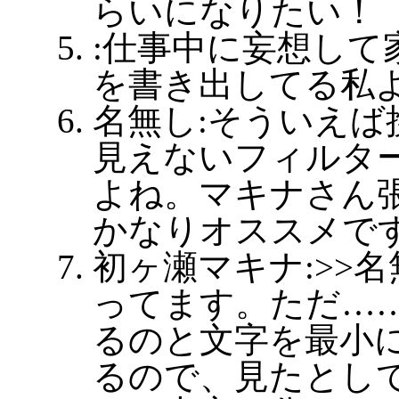
らいになりたい！
:仕事中に妄想して
を書き出してる私
名無し:そういえば
見えないフィルタ
よね。マキナさん
かなりオススメで
初ヶ瀬マキナ:>>名
ってます。ただ…
るのと文字を最小
るので、見たとし