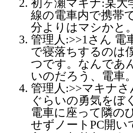
初ヶ瀬マキナ:某大
線の電車内で携帯
分よりはマシかと
管理人:>>1さん 
で寝落ちするのは
つです。なんであ
いのだろう、電車
管理人:>>マキナ
ぐらいの勇気をぼ
電車に座って隣の
せずノートPC開い