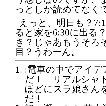
っとしか読めてなく
えっと、明日も？7:
ると家を6:30に出る？
き？じゃあもうそろ
目？うわーん。
:電車の中でアイデ
だ！ リアルシャ
ほどにスラ娘さん
だ！