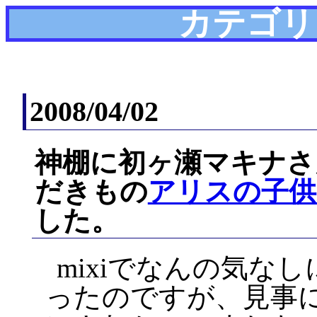
カテゴリ
2008/04/02
神棚に初ヶ瀬マキナさ
だきもの
アリスの子供
した。
mixiでなんの気な
ったのですが、見事