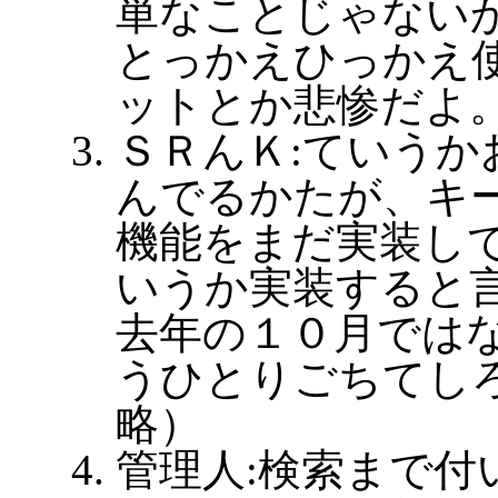
単なことじゃないか
とっかえひっかえ
ットとか悲惨だよ
ＳＲんＫ:ていうか
んでるかたが、キ
機能をまだ実装し
いうか実装すると
去年の１０月では
うひとりごちてし
略）
管理人:検索まで付