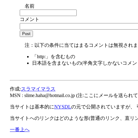
名前
コメント
注：以下の条件に当てはまるコメントは無視されま
「http:」を含むもの
日本語を含まないもの(半角文字しかないコメン
作成:
スラマイマラス
MSN :
slime.haha@hotmail.co.jp
(注:ここにメールを送られて
当サイトは基本的に
NYSDL
の元で公開されていますが、
当サイトへのリンクはどのような形(普通のリンク、直リ
一番上へ