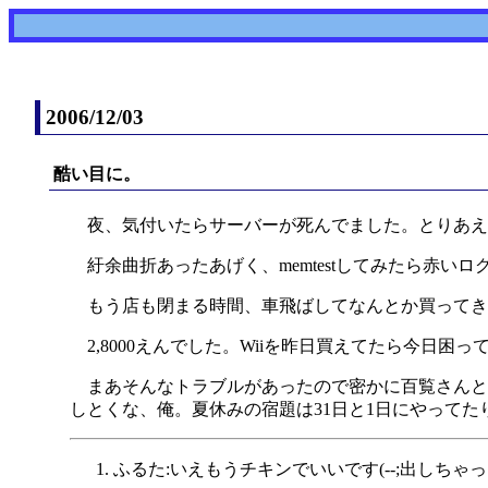
2006/12/03
酷い目に。
夜、気付いたらサーバーが死んでました。とりあえ
紆余曲折あったあげく、memtestしてみたら赤いロ
もう店も閉まる時間、車飛ばしてなんとか買ってき
2,8000えんでした。Wiiを昨日買えてたら今日困っ
まあそんなトラブルがあったので密かに百覧さんと
しとくな、俺。夏休みの宿題は31日と1日にやって
ふるた:いえもうチキンでいいです(--;出しちゃ